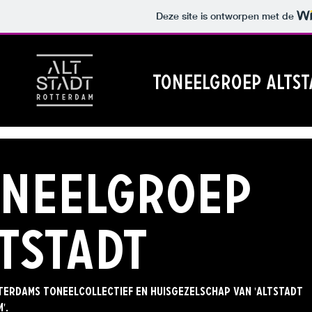
Deze site is ontworpen met de
TONEELGROEP ALTST
oneelgroep
tstadt
tterdams toneelcollectief en huisgezelschap van 'Altstadt
'.